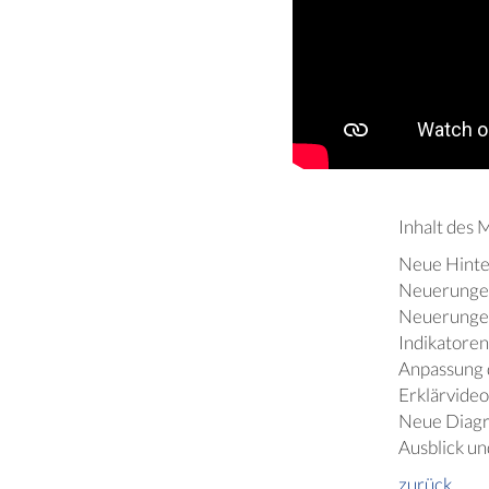
Inhalt des M
Neue Hinter
Neuerungen 
Neuerungen
Indikatoren
Anpassung 
Erklärvideo
Neue Diagr
Ausblick un
zurück