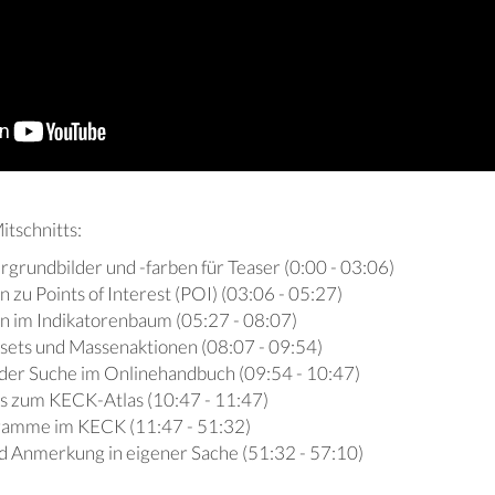
itschnitts:
grundbilder und -farben für Teaser (0:00 - 03:06)
zu Points of Interest (POI) (03:06 - 05:27)
 im Indikatorenbaum (05:27 - 08:07)
sets und Massenaktionen (08:07 - 09:54)
der Suche im Onlinehandbuch (09:54 - 10:47)
s zum KECK-Atlas (10:47 - 11:47)
amme im KECK (11:47 - 51:32)
d Anmerkung in eigener Sache (51:32 - 57:10)