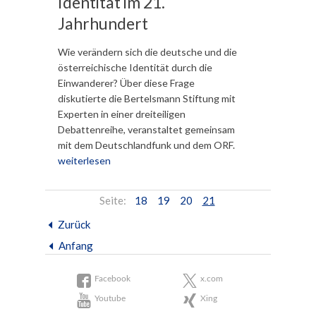
Identität im 21.
Jahrhundert
Wie verändern sich die deutsche und die
österreichische Identität durch die
Einwanderer? Über diese Frage
diskutierte die Bertelsmann Stiftung mit
Experten in einer dreiteiligen
Debattenreihe, veranstaltet gemeinsam
mit dem Deutschlandfunk und dem ORF.
weiterlesen
TODO::Unterseiten
Seite:
Seite:
Seite:
Seite:
Seite:
18
19
20
21
Zurück
Anfang
Facebook
x.com
Youtube
Xing